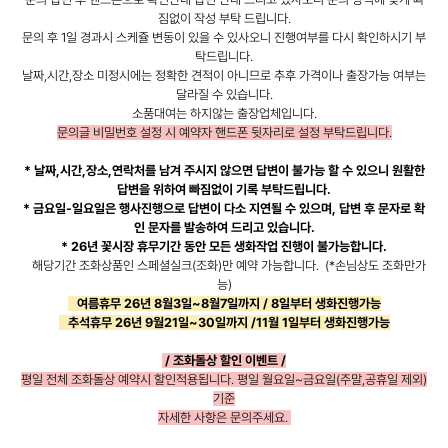
짐없이 작성 부탁 드립니다.
문의 후 1일 경과시 스케쥴 변동이 있을 수 있사오니 진행여부를 다시 확인하시기 부
탁드립니다.
날짜,시간,장소 미정시에는 정확한 견적이 아니므로 추후 가격이나 출장가능 여부는
달라질 수 있습니다.
소품대여는 하지않는 출장업체입니다.
문의글 비밀번호 설정 시 예약자 핸드폰 뒷자리로 설정 부탁드립니다.
* 날짜,시간,장소,연락처를 남겨 주시지 않으면 답변이 불가능 할 수 있으니 원활한
답변을 위하여 빠짐없이 기록 부탁드립니다.
* 금요일-일요일은 행사진행으로 답변이 다소 지연될 수 있으며, 답변 후 문자로 확
인 문자를 발송하여 드리고 있습니다.
* 26년 꽃시장 휴무기간 동안 모든 생화작업 진행이 불가능합니다.
해당기간 조화상품인 스페셜실크(조화)만 예약 가능합니다. (*손님상도 조화만가
능)
여름휴무 26년 8월3일~8월7일까지 / 8일부터 생화진행가능
추석휴무 26년 9월21일~30일까지 /11월 1일부터 생화진행가능
/ 조화돌상 할인 이벤트 /
평일 전체 조화돌상 예약시 할인적용됩니다. 평일
월요일~금요일(주말,공휴일 제외)
기준
자세한 사항은 문의주세요.