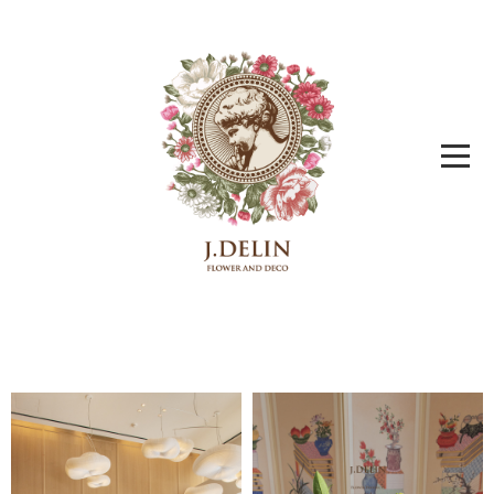
메
뉴
본
문
영
역