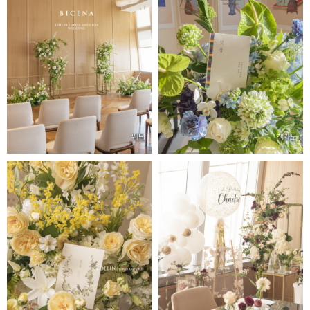
웨딩
책가도