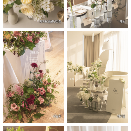
화이트옐로우병풍
채린
무궁화
워커힐