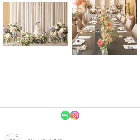
시영
다인
푸
제이드린