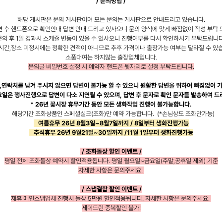
/ 문의방법 /
해당 게시판은 문의 게시판이며 모든 문의는 게시판으로 안내드리고 있습니다.
변 후 핸드폰으로 확인안내 답변 안내 드리고 있사오니 문의 양식에 맞게 빠짐없이 작성 부탁 
문의 후 1일 경과시 스케쥴 변동이 있을 수 있사오니 진행여부를 다시 확인하시기 부탁드립니다
시간,장소 미정시에는 정확한 견적이 아니므로 추후 가격이나 출장가능 여부는 달라질 수 있
소품대여는 하지않는 출장업체입니다.
문의글 비밀번호 설정 시 예약자 핸드폰 뒷자리로 설정 부탁드립니다.
소,연락처를 남겨 주시지 않으면 답변이 불가능 할 수 있으니 원활한 답변을 위하여 빠짐없이 
요일은 행사진행으로 답변이 다소 지연될 수 있으며, 답변 후 문자로 확인 문자를 발송하여 드
* 26년 꽃시장 휴무기간 동안 모든 생화작업 진행이 불가능합니다.
해당기간 조화상품인 스페셜실크(조화)만 예약 가능합니다. (*손님상도 조화만가능)
여름휴무 26년 8월3일~8월7일까지 / 8일부터 생화진행가능
추석휴무 26년 9월21일~30일까지 /11월 1일부터 생화진행가능
/ 조화돌상 할인 이벤트 /
평일 전체 조화돌상 예약시 할인적용됩니다. 평일
월요일~금요일(주말,공휴일 제외) 기준
자세한 사항은 문의주세요.
/ 스냅결합 할인 이벤트 /
제휴 메인스냅업체 진행시 돌상 5만원 할인적용됩니다.
자세한 사항은 문의주세요.
제이드린 중복할인 불가!