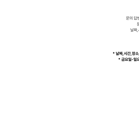
영
역
문의 답
날짜,
* 날짜,시간,장
* 금요일-일